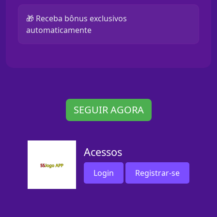
🎁 Receba bônus exclusivos
automaticamente
SEGUIR AGORA
Acessos
Login
Registrar-se