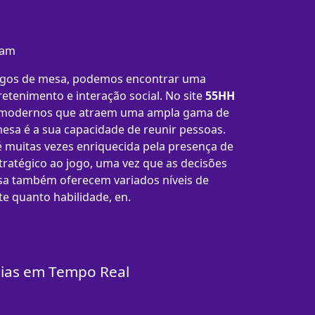
ram
 jogos de mesa, podemos encontrar uma
etenimento e interação social. No site
55HH
s e modernos que atraem uma ampla gama de
esa é a sua capacidade de reunir pessoas.
é muitas vezes enriquecida pela presença de
ratégico ao jogo, uma vez que as decisões
esa também oferecem variados níveis de
te quanto habilidade, en.
cias em Tempo Real