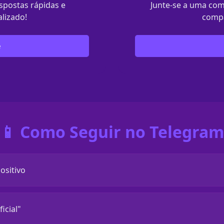
espostas rápidas e
Junte-se a uma com
lizado!
compa
e
📱 Como Seguir no Telegram
ositivo
icial"