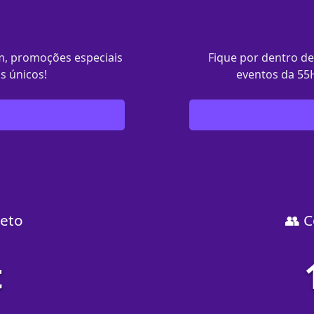
m, promoções especiais
Fique por dentro d
s únicos!
eventos da 55
reto
👥 
t