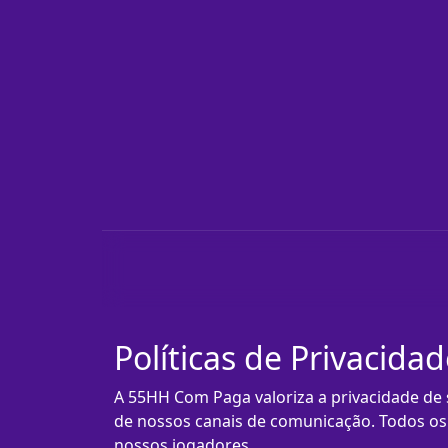
Políticas de Privacida
A 55HH Com Paga valoriza a privacidade de
de nossos canais de comunicação. Todos os 
nossos jogadores.