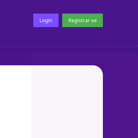
Login
Registrar-se