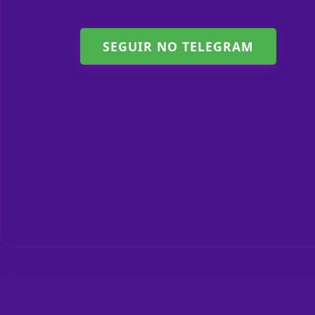
SEGUIR NO TELEGRAM