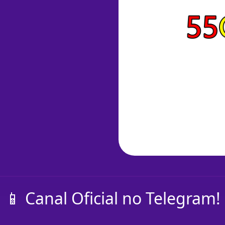
📱 Canal Oficial no Telegram!