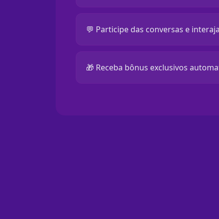
💬 Participe das conversas e interaj
🎁 Receba bônus exclusivos autom