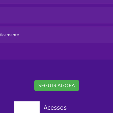
a
aticamente
SEGUIR AGORA
Acessos