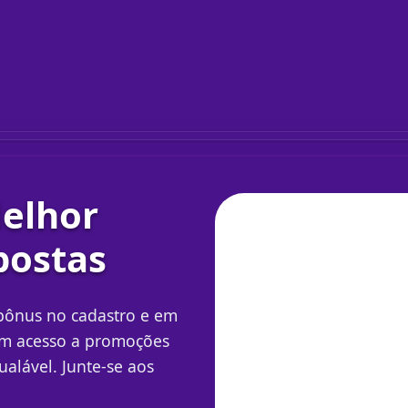
elhor
postas
bônus no cadastro e em
em acesso a promoções
ualável. Junte-se aos