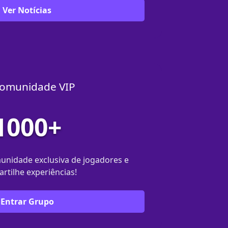
Ver Notícias
Comunidade VIP
1000+
unidade exclusiva de jogadores e
rtilhe experiências!
Entrar Grupo