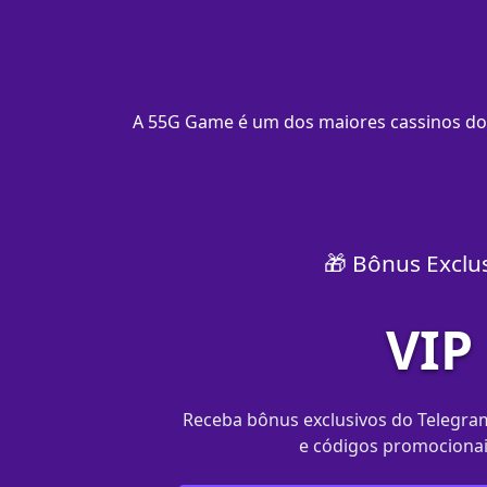
A 55G Game é um dos maiores cassinos do B
🎁 Bônus Exclu
VIP
Receba bônus exclusivos do Telegra
e códigos promocionai