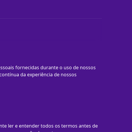
essoais fornecidas durante o uso de nossos
 contínua da experiência de nossos
nte ler e entender todos os termos antes de