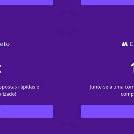
reto
👥 
t
espostas rápidas e
Junte-se a uma com
lizado!
compa
e