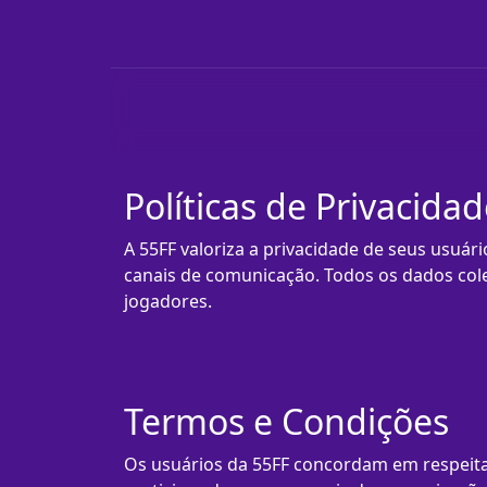
Políticas de Privacida
A 55FF valoriza a privacidade de seus usuá
canais de comunicação. Todos os dados cole
jogadores.
Termos e Condições
Os usuários da 55FF concordam em respeitar