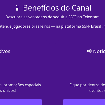
📱 Benefícios do Canal
Descubra as vantagens de seguir a 55FF no Telegram
tende jogadores brasileiros — na plataforma 55FF Brasil , 
sivos
📢 Notí
m, promoções especiais
Fique por dentro d
s únicos!
eventos 