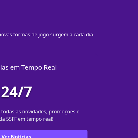
novas formas de jogo surgem a cada dia.
cias em Tempo Real
24/7
e todas as novidades, promoções e
da 55FF em tempo real!
Ver Notícias