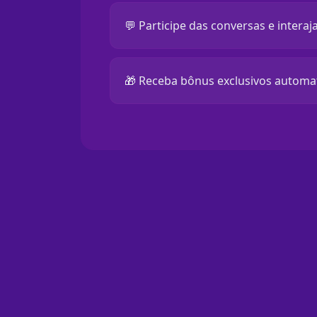
💬 Participe das conversas e interaj
🎁 Receba bônus exclusivos autom