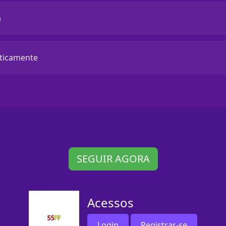
a
aticamente
SEGUIR AGORA
Acessos
Login
Registrar-se