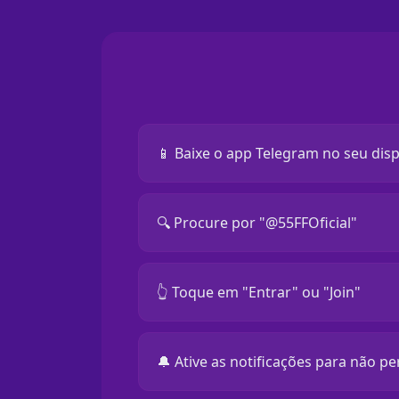
📱 Baixe o app Telegram no seu disp
🔍 Procure por "@55FFOficial"
👆 Toque em "Entrar" ou "Join"
🔔 Ative as notificações para não p