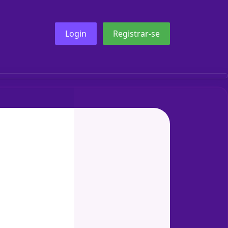
Login
Registrar-se