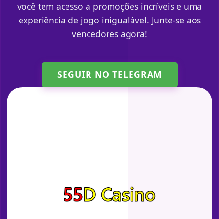
você tem acesso a promoções incríveis e uma
experiência de jogo inigualável. Junte-se aos
vencedores agora!
SEGUIR NO TELEGRAM