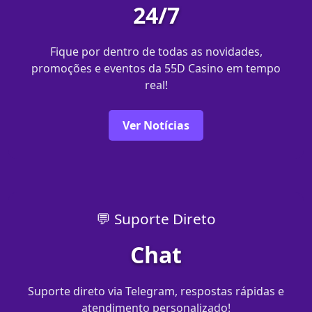
24/7
Fique por dentro de todas as novidades,
promoções e eventos da 55D Casino em tempo
real!
Ver Notícias
💬 Suporte Direto
Chat
Suporte direto via Telegram, respostas rápidas e
atendimento personalizado!