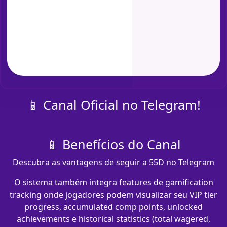
📱 Canal Oficial no Telegram!
📱 Benefícios do Canal
Descubra as vantagens de seguir a 55D no Telegram
O sistema também integra features de gamification
tracking onde jogadores podem visualizar seu VIP tier
progress, accumulated comp points, unlocked
achievements e historical statistics (total wagered,