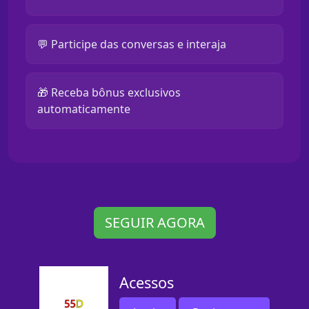
💬 Participe das conversas e interaja
🎁 Receba bônus exclusivos
automaticamente
SEGUIR AGORA
Acessos