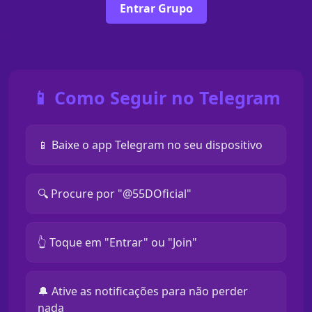
Entrar Grupo
📱 Como Seguir no Telegram
📱 Baixe o app Telegram no seu dispositivo
🔍 Procure por "@55DOficial"
👆 Toque em "Entrar" ou "Join"
🔔 Ative as notificações para não perder
nada