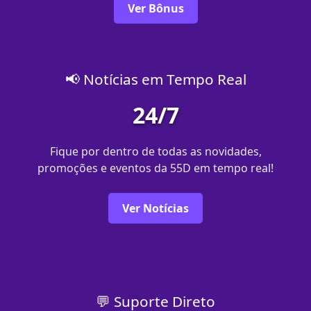
Ver Bônus
📢 Notícias em Tempo Real
24/7
Fique por dentro de todas as novidades,
promoções e eventos da 55D em tempo real!
Ver Notícias
💬 Suporte Direto