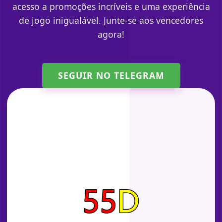
acesso a promoções incríveis e uma experiência
de jogo inigualável. Junte-se aos vencedores
agora!
SEGUIR NO TELEGRAM