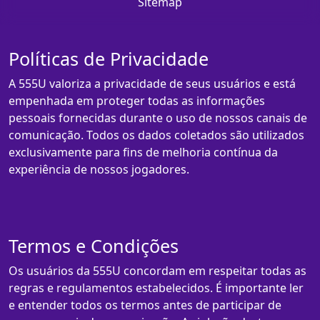
Sitemap
Políticas de Privacidade
A 555U valoriza a privacidade de seus usuários e está
empenhada em proteger todas as informações
pessoais fornecidas durante o uso de nossos canais de
comunicação. Todos os dados coletados são utilizados
exclusivamente para fins de melhoria contínua da
experiência de nossos jogadores.
Termos e Condições
Os usuários da 555U concordam em respeitar todas as
regras e regulamentos estabelecidos. É importante ler
e entender todos os termos antes de participar de