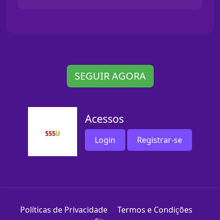
SEGUIR AGORA
Acessos
Login
Registrar-se
Políticas de Privacidade
Termos e Condições