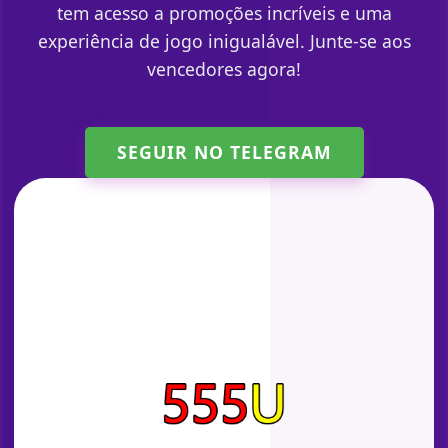
tem acesso a promoções incríveis e uma
experiência de jogo inigualável. Junte-se aos
vencedores agora!
SEGUIR NO TELEGRAM