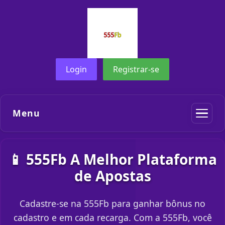
Login
Registrar-se
Menu
📱 555Fb A Melhor Plataforma
de Apostas
Cadastre-se na 555Fb para ganhar bônus no
cadastro e em cada recarga. Com a 555Fb, você