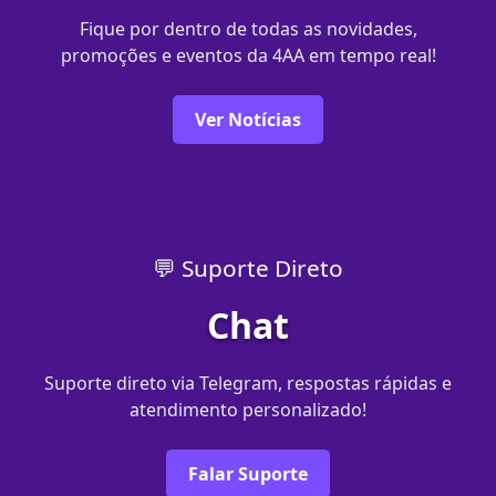
Fique por dentro de todas as novidades,
promoções e eventos da 4AA em tempo real!
Ver Notícias
💬 Suporte Direto
Chat
Suporte direto via Telegram, respostas rápidas e
atendimento personalizado!
Falar Suporte