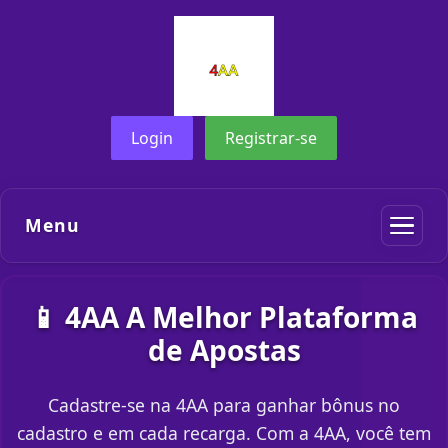
Login
Registrar-se
Menu
📱 4AA A Melhor Plataforma
de Apostas
Cadastre-se na 4AA para ganhar bônus no
cadastro e em cada recarga. Com a 4AA, você tem