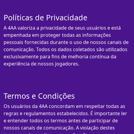
Políticas de Privacidade
A 4AA valoriza a privacidade de seus usuários e está
empenhada em proteger todas as informações
pessoais fornecidas durante o uso de nossos canais de
comunicação. Todos os dados coletados são utilizados
exclusivamente para fins de melhoria contínua da
experiência de nossos jogadores.
Termos e Condições
Os usuários da 4AA concordam em respeitar todas as
regras e regulamentos estabelecidos. É importante ler
e entender todos os termos antes de participar de
nossos canais de comunicação. A violação destes