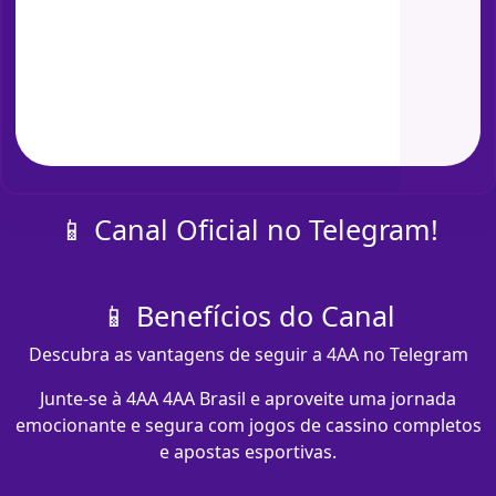
📱 Canal Oficial no Telegram!
📱 Benefícios do Canal
Descubra as vantagens de seguir a 4AA no Telegram
Junte-se à 4AA 4AA Brasil e aproveite uma jornada
emocionante e segura com jogos de cassino completos
e apostas esportivas.