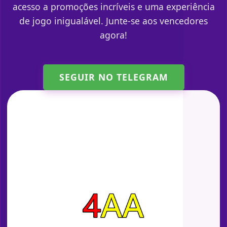
acesso a promoções incríveis e uma experiência
de jogo inigualável. Junte-se aos vencedores
agora!
SEGUIR NO TELEGRAM