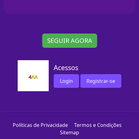
SEGUIR AGORA
Acessos
Login
Registrar-se
Políticas de Privacidade
Termos e Condições
Sitemap