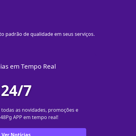
lto padrão de qualidade em seus serviços.
cias em Tempo Real
24/7
e todas as novidades, promoções e
 48Pg APP em tempo real!
Ver Notícias