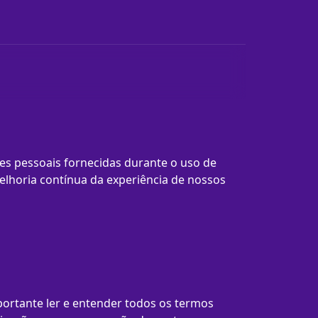
es pessoais fornecidas durante o uso de
elhoria contínua da experiência de nossos
ortante ler e entender todos os termos