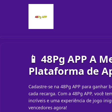
📱 48Pg APP A M
Plataforma de A
Cadastre-se na 48Pg APP para ganhar b
cada recarga. Com a 48Pg APP, você te
incríveis e uma experiência de jogo inig
vencedores agora!