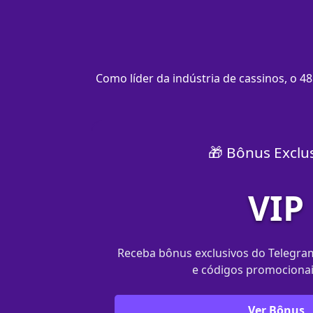
Como líder da indústria de cassinos, o 4
🎁 Bônus Exclu
VIP
Receba bônus exclusivos do Telegra
e códigos promocionai
Ver Bônus