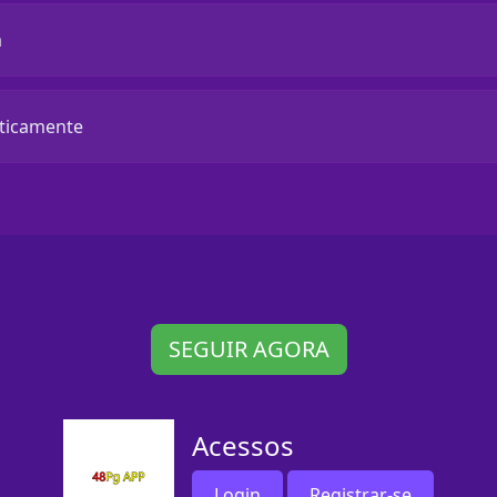
a
aticamente
SEGUIR AGORA
Acessos
Login
Registrar-se