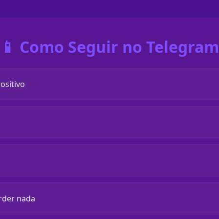
📱 Como Seguir no Telegram
ositivo
erder nada