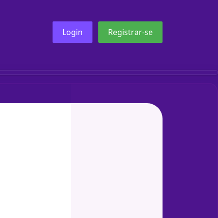
Login
Registrar-se