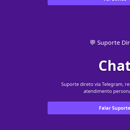
💬 Suporte Di
Cha
Suporte direto via Telegram, r
atendimento persona
Falar Suport