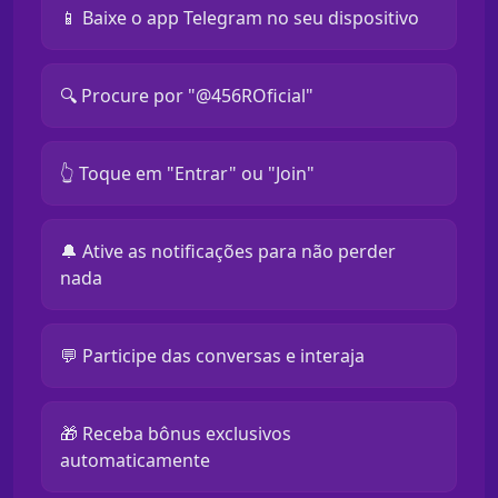
📱 Baixe o app Telegram no seu dispositivo
🔍 Procure por "@456ROficial"
👆 Toque em "Entrar" ou "Join"
🔔 Ative as notificações para não perder
nada
💬 Participe das conversas e interaja
🎁 Receba bônus exclusivos
automaticamente