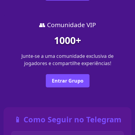
👥 Comunidade VIP
1000+
Junte-se a uma comunidade exclusiva de
jogadores e compartilhe experiências!
Entrar Grupo
📱 Como Seguir no Telegram