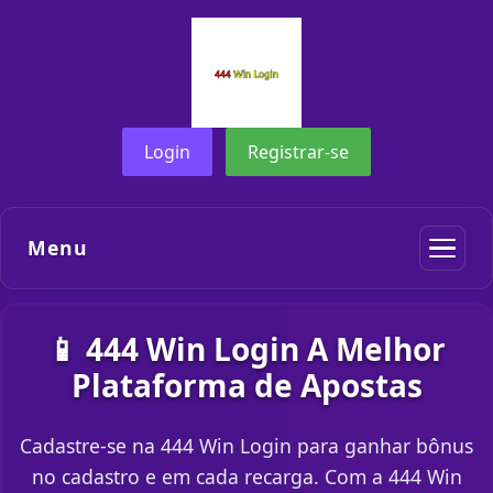
Login
Registrar-se
Menu
📱 444 Win Login A Melhor
Plataforma de Apostas
Cadastre-se na 444 Win Login para ganhar bônus
no cadastro e em cada recarga. Com a 444 Win