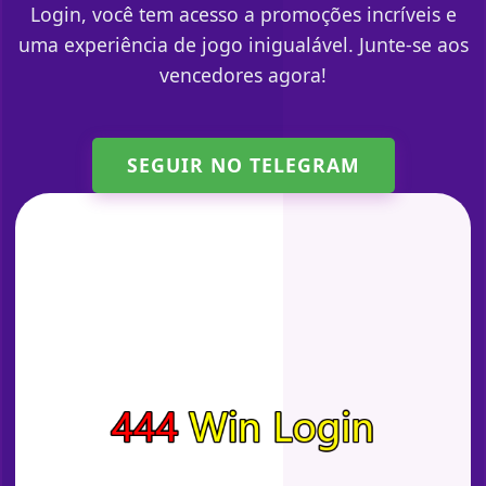
Login, você tem acesso a promoções incríveis e
uma experiência de jogo inigualável. Junte-se aos
vencedores agora!
SEGUIR NO TELEGRAM