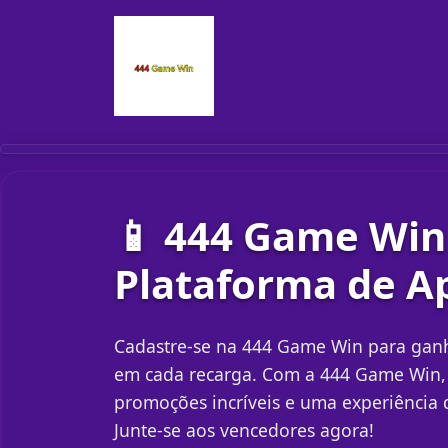
📱 444 Game Win
Plataforma de A
Cadastre-se na 444 Game Win para ganh
em cada recarga. Com a 444 Game Win, 
promoções incríveis e uma experiência d
Junte-se aos vencedores agora!