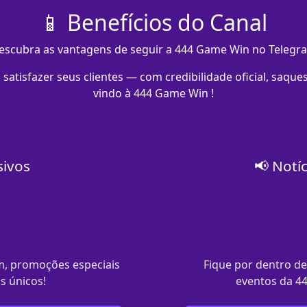
📱 Benefícios do Canal
escubra as vantagens de seguir a 444 Game Win no Telegr
atisfazer seus clientes — com credibilidade oficial, saque
vindo à 444 Game Win !
sivos
📢 Notí
m, promoções especiais
Fique por dentro d
s únicos!
eventos da 4