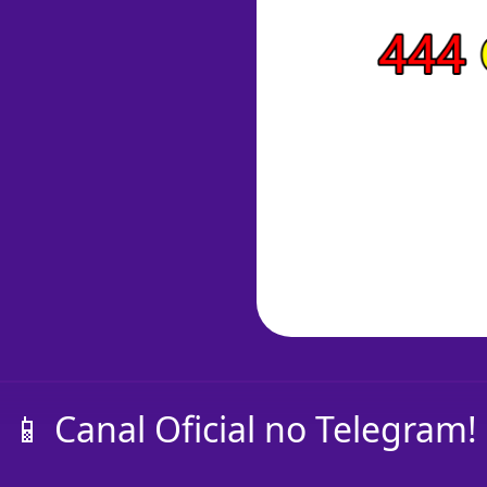
📱 Canal Oficial no Telegram!