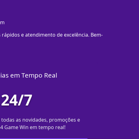
am
s rápidos e atendimento de excelência. Bem-
cias em Tempo Real
24/7
e todas as novidades, promoções e
44 Game Win em tempo real!