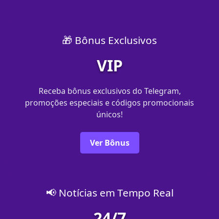
🎁 Bônus Exclusivos
VIP
Receba bônus exclusivos do Telegram,
promoções especiais e códigos promocionais
únicos!
Ver Bônus
📢 Notícias em Tempo Real
24/7