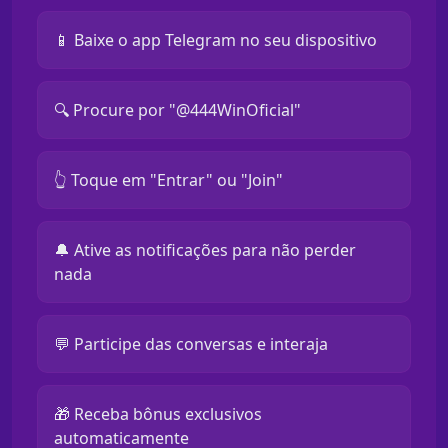
📱 Baixe o app Telegram no seu dispositivo
🔍 Procure por "@444WinOficial"
👆 Toque em "Entrar" ou "Join"
🔔 Ative as notificações para não perder
nada
💬 Participe das conversas e interaja
🎁 Receba bônus exclusivos
automaticamente