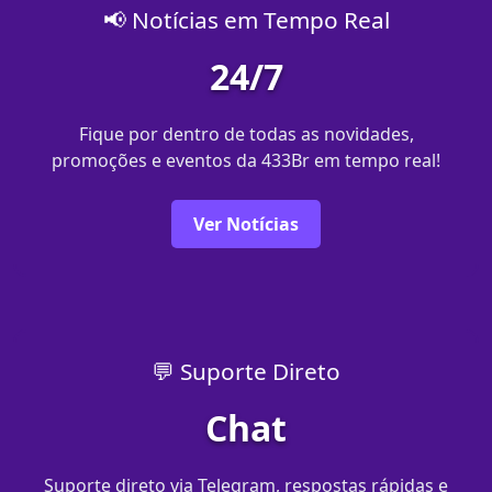
📢 Notícias em Tempo Real
24/7
Fique por dentro de todas as novidades,
promoções e eventos da 433Br em tempo real!
Ver Notícias
💬 Suporte Direto
Chat
Suporte direto via Telegram, respostas rápidas e