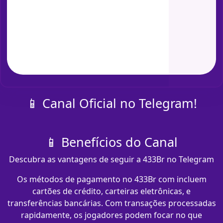
📱 Canal Oficial no Telegram!
📱 Benefícios do Canal
Descubra as vantagens de seguir a 433Br no Telegram
Os métodos de pagamento no 433Br com​ incluem
cartões de crédito, carteiras eletrônicas, e
transferências bancárias. Com transações processadas
rapidamente, os jogadores podem focar no que