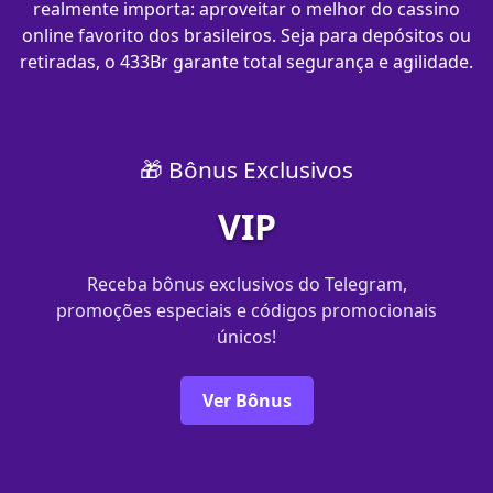
realmente importa: aproveitar o melhor do cassino
online favorito dos brasileiros. Seja para depósitos ou
retiradas, o 433Br garante total segurança e agilidade.
🎁 Bônus Exclusivos
VIP
Receba bônus exclusivos do Telegram,
promoções especiais e códigos promocionais
únicos!
Ver Bônus