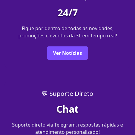
24/7
Fique por dentro de todas as novidades,
promoções e eventos da 3L em tempo real!
Ver Notícias
💬 Suporte Direto
Chat
Suporte direto via Telegram, respostas rápidas e
atendimento personalizado!