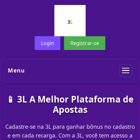
Login
Registrar-se
Menu
📱 3L A Melhor Plataforma de
Apostas
Cadastre-se na 3L para ganhar bônus no cadastro
e em cada recarga. Com a 3L, você tem acesso a