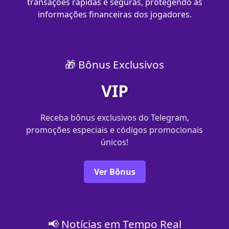
transações rápidas e seguras, protegendo as
informações financeiras dos jogadores.
🎁 Bônus Exclusivos
VIP
Receba bônus exclusivos do Telegram,
promoções especiais e códigos promocionais
únicos!
Ver Bônus
📢 Notícias em Tempo Real