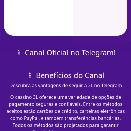
📱 Canal Oficial no Telegram!
📱 Benefícios do Canal
Descubra as vantagens de seguir a 3L no Telegram
O cassino 3L oferece uma variedade de opções de
pagamento seguras e confiáveis. Entre os métodos
aceitos estão cartões de crédito, carteiras eletrônicas
como PayPal, e também transferências bancárias.
Todos os métodos são projetados para garantir