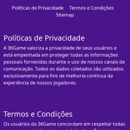
Políticas de Privacidade
Termos e Condições
Sitemap
Políticas de Privacidade
A 36Game valoriza a privacidade de seus usuários e
está empenhada em proteger todas as informações
pessoais fornecidas durante o uso de nossos canais de
comunicação. Todos os dados coletados são utilizados
exclusivamente para fins de melhoria contínua da
experiência de nossos jogadores.
Termos e Condições
Os usuários da 36Game concordam em respeitar todas