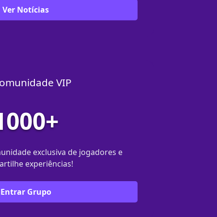
Ver Notícias
Comunidade VIP
1000+
unidade exclusiva de jogadores e
rtilhe experiências!
Entrar Grupo