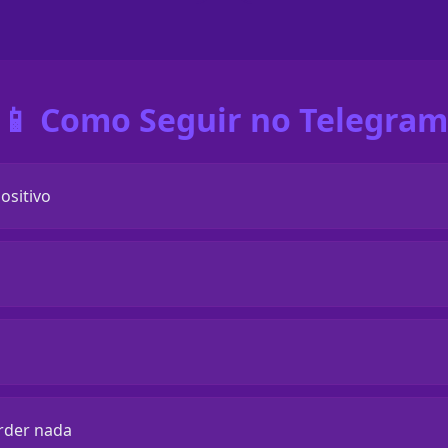
📱 Como Seguir no Telegram
ositivo
erder nada