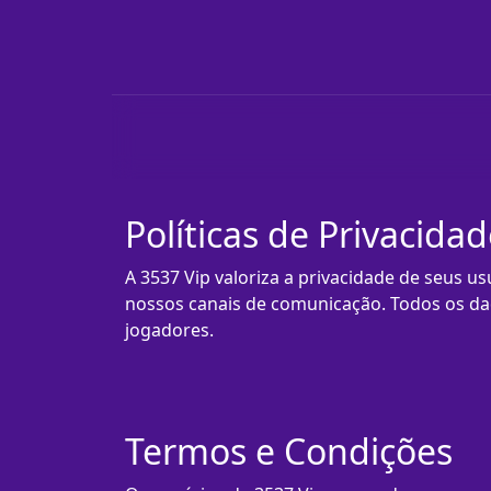
Políticas de Privacida
A 3537 Vip valoriza a privacidade de seus 
nossos canais de comunicação. Todos os dad
jogadores.
Termos e Condições