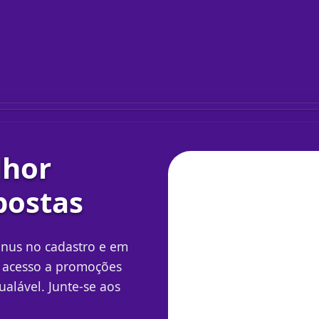
lhor
postas
ônus no cadastro e em
m acesso a promoções
ualável. Junte-se aos