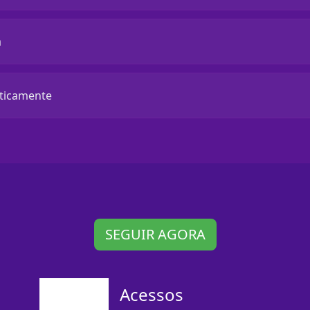
a
aticamente
SEGUIR AGORA
Acessos