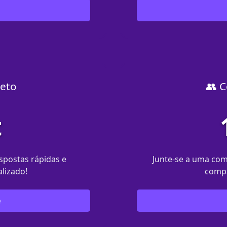
reto
👥 
t
espostas rápidas e
Junte-se a uma com
lizado!
compa
e