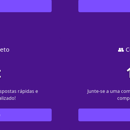
reto
👥 
t
espostas rápidas e
Junte-se a uma com
lizado!
compa
e