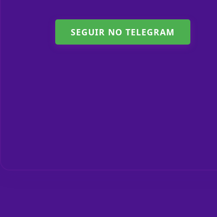
SEGUIR NO TELEGRAM