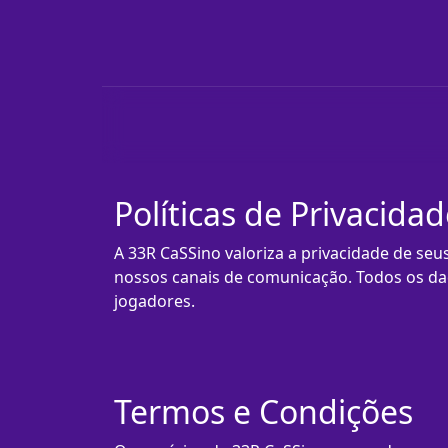
Políticas de Privacida
A 33R CaSSino valoriza a privacidade de se
nossos canais de comunicação. Todos os dad
jogadores.
Termos e Condições