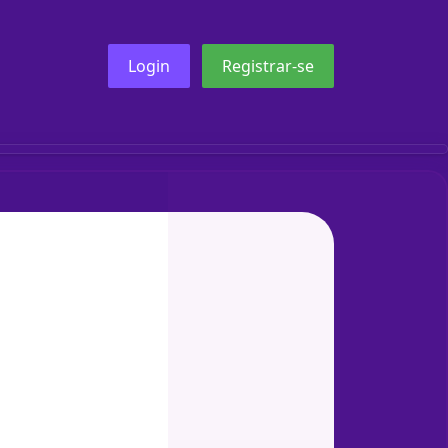
Login
Registrar-se