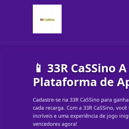
📱 33R CaSSino A
Plataforma de A
Cadastre-se na 33R CaSSino para ganha
cada recarga. Com a 33R CaSSino, você
incríveis e uma experiência de jogo inig
vencedores agora!