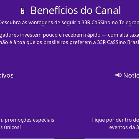
📱 Benefícios do Canal
Descubra as vantagens de seguir a 33R CaSSino no Telegra
ogadores investem pouco e recebem rápido — com alta taxa 
 não é à toa que os brasileiros preferem a 33R CaSSino Brasil
sivos
📢 Notí
m, promoções especiais
Fique por dentro d
s únicos!
eventos da 