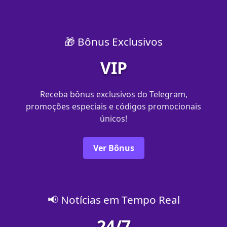
🎁 Bônus Exclusivos
VIP
Receba bônus exclusivos do Telegram,
promoções especiais e códigos promocionais
únicos!
Ver Bônus
📢 Notícias em Tempo Real
24/7