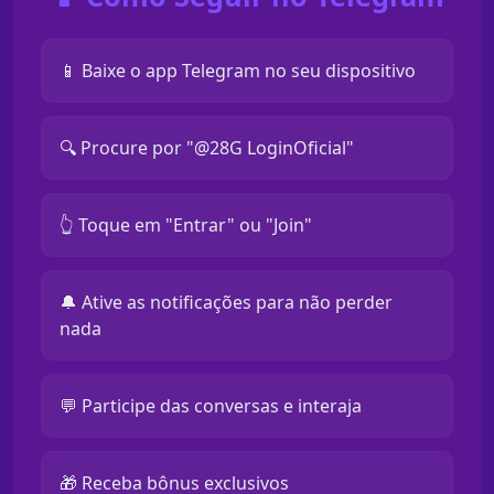
📱 Baixe o app Telegram no seu dispositivo
🔍 Procure por "@28G LoginOficial"
👆 Toque em "Entrar" ou "Join"
🔔 Ative as notificações para não perder
nada
💬 Participe das conversas e interaja
🎁 Receba bônus exclusivos