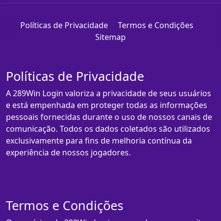
Políticas de Privacidade
Termos e Condições
Sitemap
Políticas de Privacidade
A 289Win Login valoriza a privacidade de seus usuários
e está empenhada em proteger todas as informações
pessoais fornecidas durante o uso de nossos canais de
comunicação. Todos os dados coletados são utilizados
exclusivamente para fins de melhoria contínua da
experiência de nossos jogadores.
Termos e Condições