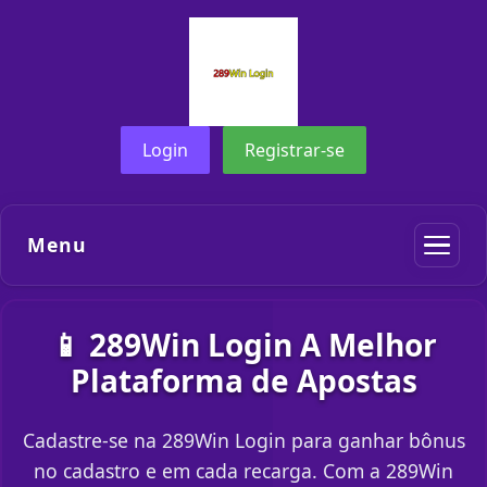
Login
Registrar-se
Menu
📱 289Win Login A Melhor
Plataforma de Apostas
Cadastre-se na 289Win Login para ganhar bônus
no cadastro e em cada recarga. Com a 289Win