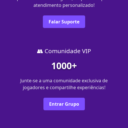
atendimento personalizado!
Falar Suporte
👥 Comunidade VIP
1000+
Junte-se a uma comunidade exclusiva de
jogadores e compartilhe experiências!
Entrar Grupo