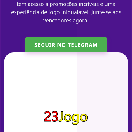
tem acesso a promoções incríveis e uma
experiência de jogo inigualável. Junte-se aos
vencedores agora!
SEGUIR NO TELEGRAM