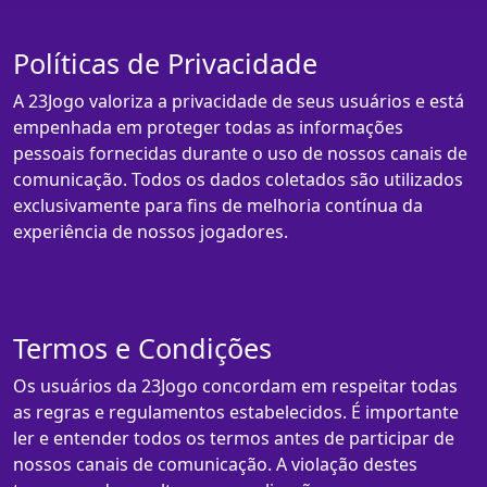
Políticas de Privacidade
A 23Jogo valoriza a privacidade de seus usuários e está
empenhada em proteger todas as informações
pessoais fornecidas durante o uso de nossos canais de
comunicação. Todos os dados coletados são utilizados
exclusivamente para fins de melhoria contínua da
experiência de nossos jogadores.
Termos e Condições
Os usuários da 23Jogo concordam em respeitar todas
as regras e regulamentos estabelecidos. É importante
ler e entender todos os termos antes de participar de
nossos canais de comunicação. A violação destes