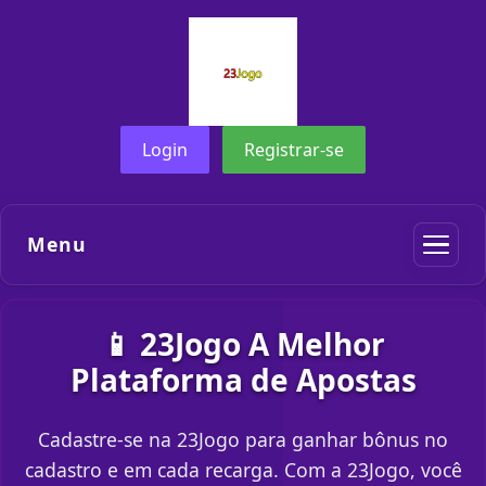
Login
Registrar-se
Menu
📱 23Jogo A Melhor
Plataforma de Apostas
Cadastre-se na 23Jogo para ganhar bônus no
cadastro e em cada recarga. Com a 23Jogo, você