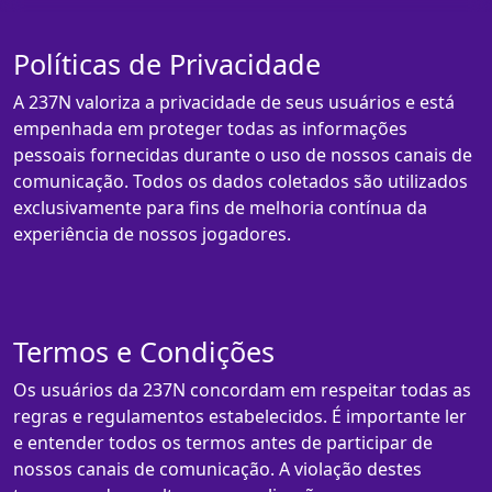
Políticas de Privacidade
A 237N valoriza a privacidade de seus usuários e está
empenhada em proteger todas as informações
pessoais fornecidas durante o uso de nossos canais de
comunicação. Todos os dados coletados são utilizados
exclusivamente para fins de melhoria contínua da
experiência de nossos jogadores.
Termos e Condições
Os usuários da 237N concordam em respeitar todas as
regras e regulamentos estabelecidos. É importante ler
e entender todos os termos antes de participar de
nossos canais de comunicação. A violação destes