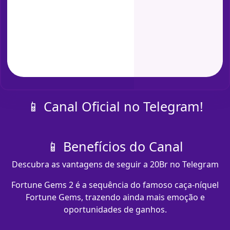
📱 Canal Oficial no Telegram!
📱 Benefícios do Canal
Descubra as vantagens de seguir a 20Br no Telegram
Fortune Gems 2 é a sequência do famoso caça-níquel
Fortune Gems, trazendo ainda mais emoção e
oportunidades de ganhos.