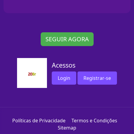
SEGUIR AGORA
Acessos
Login
Registrar-se
Políticas de Privacidade
Termos e Condições
Sitemap