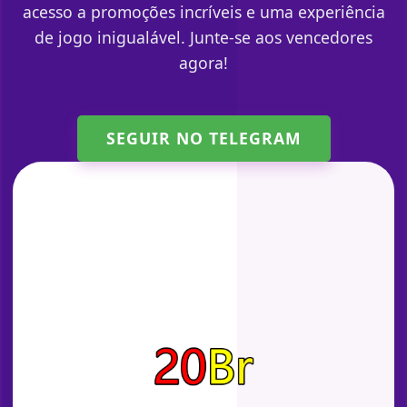
acesso a promoções incríveis e uma experiência
de jogo inigualável. Junte-se aos vencedores
agora!
SEGUIR NO TELEGRAM