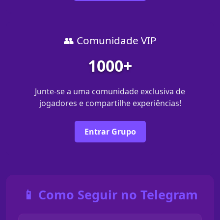
👥 Comunidade VIP
1000+
Junte-se a uma comunidade exclusiva de
jogadores e compartilhe experiências!
Entrar Grupo
📱 Como Seguir no Telegram