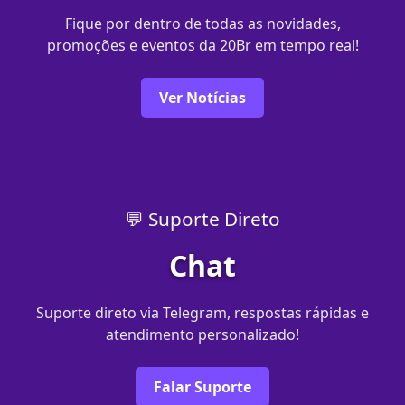
Fique por dentro de todas as novidades,
promoções e eventos da 20Br em tempo real!
Ver Notícias
💬 Suporte Direto
Chat
Suporte direto via Telegram, respostas rápidas e
atendimento personalizado!
Falar Suporte