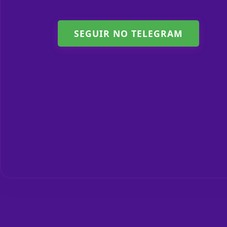
SEGUIR NO TELEGRAM