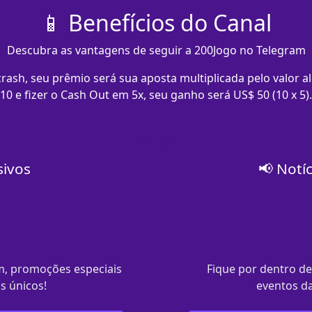
📱 Benefícios do Canal
Descubra as vantagens de seguir a 200Jogo no Telegram
crash, seu prêmio será sua aposta multiplicada pelo valor 
10 e fizer o Cash Out em 5x, seu ganho será US$ 50 (10 x 5).
sivos
📢 Notí
m, promoções especiais
Fique por dentro d
s únicos!
eventos d