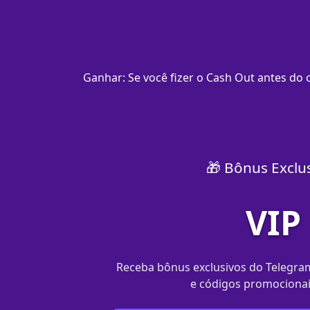
Ganhar: Se você fizer o Cash Out antes do 
🎁 Bônus Exclu
VIP
Receba bônus exclusivos do Telegra
e códigos promocionai