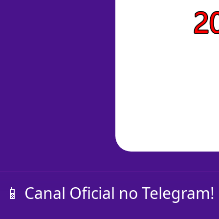
📱 Canal Oficial no Telegram!