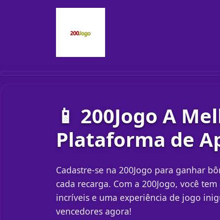
📱 200Jogo A Me
Plataforma de A
Cadastre-se na 200Jogo para ganhar bô
cada recarga. Com a 200Jogo, você tem
incríveis e uma experiência de jogo inig
vencedores agora!