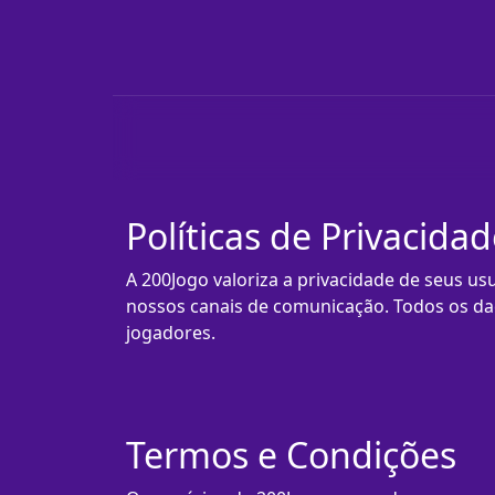
Políticas de Privacida
A 200Jogo valoriza a privacidade de seus u
nossos canais de comunicação. Todos os dad
jogadores.
Termos e Condições