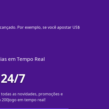
alcançado. Por exemplo, se você apostar US$
cias em Tempo Real
24/7
e todas as novidades, promoções e
a 200Jogo em tempo real!