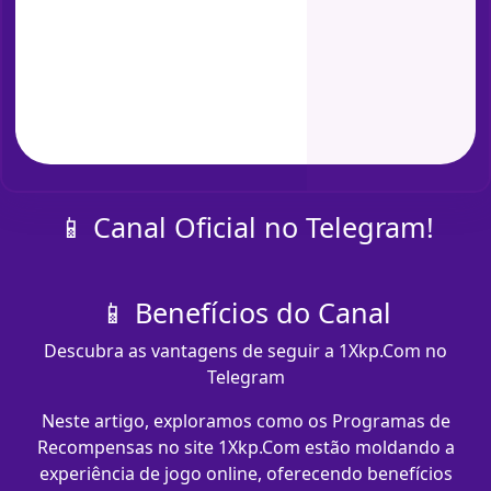
📱 Canal Oficial no Telegram!
📱 Benefícios do Canal
Descubra as vantagens de seguir a 1Xkp.Com no
Telegram
Neste artigo, exploramos como os Programas de
Recompensas no site 1Xkp.Com estão moldando a
experiência de jogo online, oferecendo benefícios