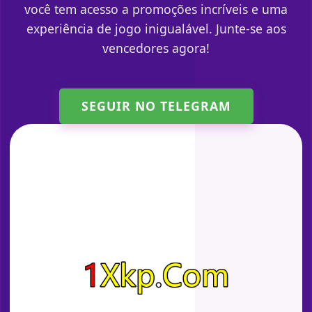
você tem acesso a promoções incríveis e uma
experiência de jogo inigualável. Junte-se aos
vencedores agora!
SEGUIR NO TELEGRAM