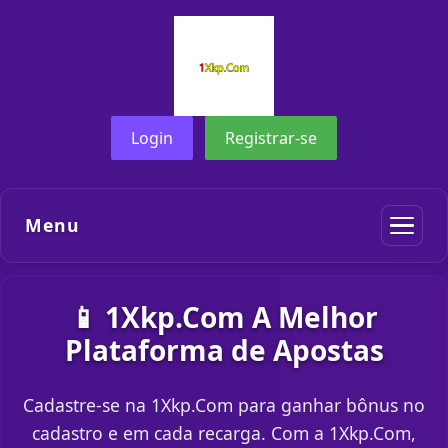
Login
Registrar-se
Menu
📱 1Xkp.Com A Melhor
Plataforma de Apostas
Cadastre-se na 1Xkp.Com para ganhar bônus no
cadastro e em cada recarga. Com a 1Xkp.Com,