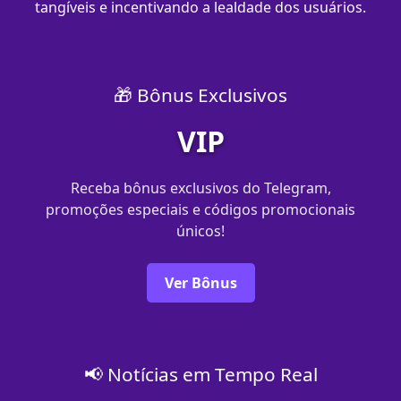
tangíveis e incentivando a lealdade dos usuários.
🎁 Bônus Exclusivos
VIP
Receba bônus exclusivos do Telegram,
promoções especiais e códigos promocionais
únicos!
Ver Bônus
📢 Notícias em Tempo Real