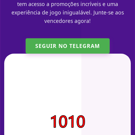
tem acesso a promoções incríveis e uma
experiência de jogo inigualável. Junte-se aos
vencedores agora!
SEGUIR NO TELEGRAM