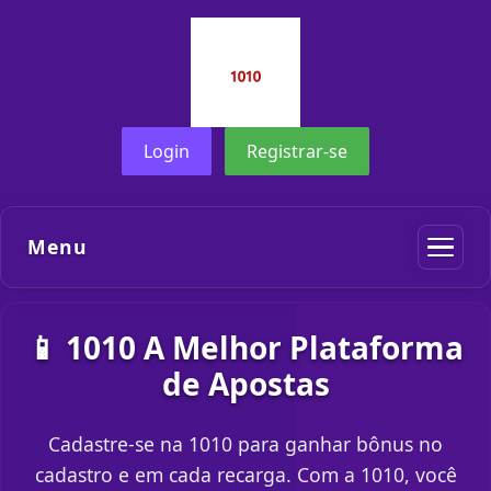
Login
Registrar-se
Menu
📱 1010 A Melhor Plataforma
de Apostas
Cadastre-se na 1010 para ganhar bônus no
cadastro e em cada recarga. Com a 1010, você