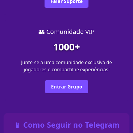
Falar Suporte
👥 Comunidade VIP
1000+
Junte-se a uma comunidade exclusiva de
jogadores e compartilhe experiências!
Entrar Grupo
📱 Como Seguir no Telegram