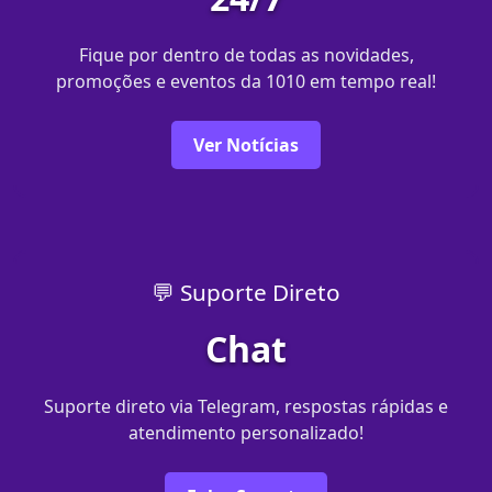
Fique por dentro de todas as novidades,
promoções e eventos da 1010 em tempo real!
Ver Notícias
💬 Suporte Direto
Chat
Suporte direto via Telegram, respostas rápidas e
atendimento personalizado!