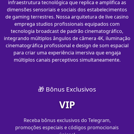
infraestrutura tecnológica que replica e amplifica as
dimensões sensoriais e sociais dos estabelecimentos
de gaming terrestres. Nossa arquitetura de live casino
emprega studios profissionais equipados com
tecnologia broadcast de padrão cinematográfico,
integrando múltiplos ângulos de câmera 4K, iluminação
cinematográfica profissional e design de som espacial
para criar uma experiência imersiva que engaja
múltiplos canais perceptivos simultaneamente.
🎁 Bônus Exclusivos
VIP
Receba bônus exclusivos do Telegram,
promoções especiais e códigos promocionais